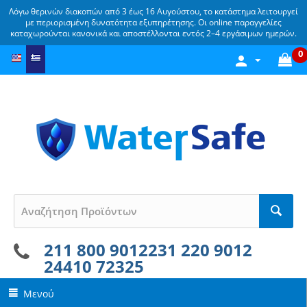
Λόγω θερινών διακοπών από 3 έως 16 Αυγούστου, το κατάστημα λειτουργεί
με περιορισμένη δυνατότητα εξυπηρέτησης. Οι online παραγγελίες
καταχωρούνται κανονικά και αποστέλλονται εντός 2–4 εργάσιμων ημερών.
0
211 800 9012
231 220 9012
24410 72325
Μενού