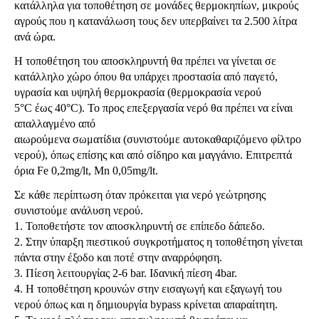
κατάλληλα για τοποθέτηση σε μονάδες θερμοκηπίων, μικρούς
αγρούς που η κατανάλωση τους δεν υπερβαίνει τα 2.500 λίτρα
ανά ώρα.
Η τοποθέτηση του αποσκληρυντή θα πρέπει να γίνεται σε
κατάλληλο χώρο όπου θα υπάρχει προστασία από παγετό,
υγρασία και υψηλή θερμοκρασία (θερμοκρασία νερού
5°C έως 40°C). Το προς επεξεργασία νερό θα πρέπει να είναι
απαλλαγμένο από
αιωρούμενα σωματίδια (συνιστούμε αυτοκαθαριζόμενο φίλτρο
νερού), όπως επίσης και από σίδηρο και μαγγάνιο. Επιτρεπτά
όρια Fe 0,2mg/lt, Mn 0,05mg/lt.
Σε κάθε περίπτωση όταν πρόκειται για νερό γεώτρησης
συνιστούμε ανάλυση νερού.
1. Τοποθετήστε τον αποσκληρυντή σε επίπεδο δάπεδο.
2. Στην ύπαρξη πιεστικού συγκροτήματος η τοποθέτηση γίνεται
πάντα στην έξοδο και ποτέ στην αναρρόφηση.
3. Πίεση λειτουργίας 2-6 bar. Ιδανική πίεση 4bar.
4. Η τοποθέτηση κρουνών στην εισαγωγή και εξαγωγή του
νερού όπως και η δημιουργία bypass κρίνεται απαραίτητη.