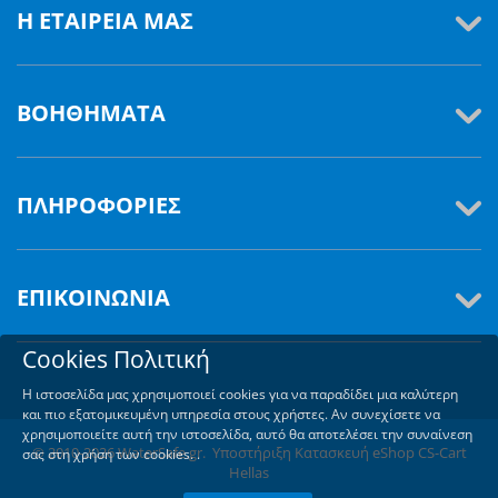
Η ΕΤΑΙΡΕΊΑ ΜΑΣ
ΒΟΗΘΉΜΑΤΑ
ΠΛΗΡΟΦΟΡΊΕΣ
ΕΠΙΚΟΙΝΩΝΊΑ
Cookies Πολιτική
Η ιστοσελίδα μας χρησιμοποιεί cookies για να παραδίδει μια καλύτερη
και πιο εξατομικευμένη υπηρεσία στους χρήστες. Αν συνεχίσετε να
χρησιμοποιείτε αυτή την ιστοσελίδα, αυτό θα αποτελέσει την συναίνεση
© 2010-2026 WaterSafe.gr. Υποστήριξη
Κατασκευή eShop CS-Cart
σας στη χρήση των cookies. .
Hellas