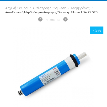
Αρχική Σελίδα
Αντίστροφη Όσμωση
Μεμβράνες
/
/
/
Ανταλλακτική Mεμβράνη Αντίστροφης Όσμωσης Filmtec USA 75 GPD
4
απο
13
- 5%