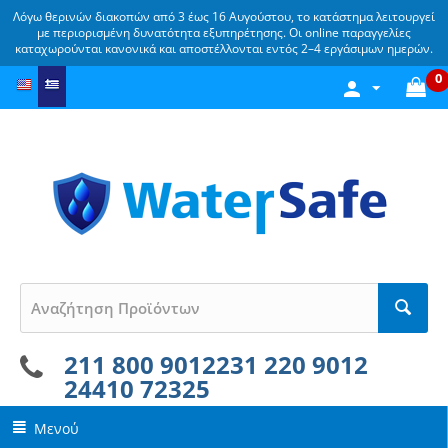
Λόγω θερινών διακοπών από 3 έως 16 Αυγούστου, το κατάστημα λειτουργεί
με περιορισμένη δυνατότητα εξυπηρέτησης. Οι online παραγγελίες
καταχωρούνται κανονικά και αποστέλλονται εντός 2–4 εργάσιμων ημερών.
0
211 800 9012
231 220 9012
24410 72325
Μενού