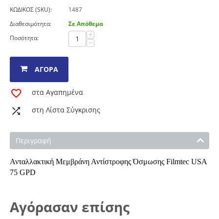
ΚΩΔΙΚΟΣ (SKU):
1487
Διαθεσιμότητα:
Σε Απόθεμα
+
Ποσότητα:
−
ΑΓΟΡΆ
στα Αγαπημένα
στη Λίστα Σύγκρισης
Περιγραφή
Ανταλλακτική Mεμβράνη Αντίστροφης Όσμωσης Filmtec USA
75 GPD
Αγόρασαν επίσης