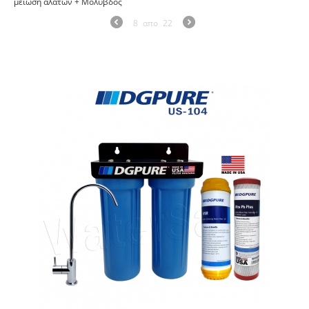
μείωση αλάτων + Μόλυβδος
8
απο
22