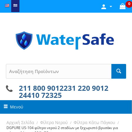
0
211 800 9012
231 220 9012
24410 72325
Μενού
Αρχική Σελίδα
Φίλτρα Νερού
Φίλτρα Κάτω Πάγκου
/
/
/
DGPURE US-104 φίλτρο νερού 2 σταδίων με ξεχωριστό βρυσάκι για