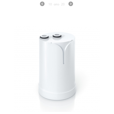
10
απο
20