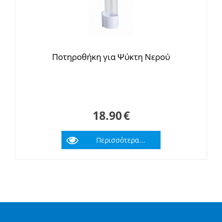
Ποτηροθήκη για Ψύκτη Νερού
18.90
€
Περισσότερα...