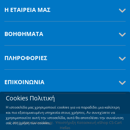
Η ΕΤΑΙΡΕΊΑ ΜΑΣ
ΒΟΗΘΉΜΑΤΑ
ΠΛΗΡΟΦΟΡΊΕΣ
ΕΠΙΚΟΙΝΩΝΊΑ
Cookies Πολιτική
Η ιστοσελίδα μας χρησιμοποιεί cookies για να παραδίδει μια καλύτερη
και πιο εξατομικευμένη υπηρεσία στους χρήστες. Αν συνεχίσετε να
χρησιμοποιείτε αυτή την ιστοσελίδα, αυτό θα αποτελέσει την συναίνεση
© 2010-2026 WaterSafe.gr. Υποστήριξη
Κατασκευή eShop CS-Cart
σας στη χρήση των cookies. .
Hellas