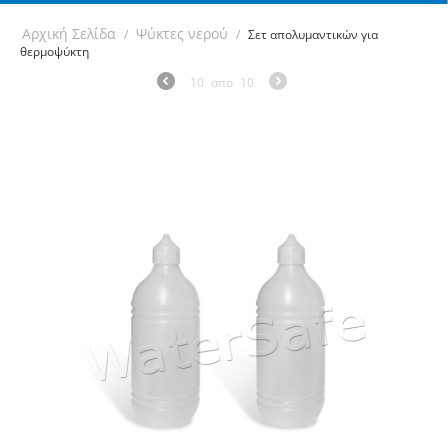
Αρχική Σελίδα
Ψύκτες νερού
/
/
Σετ απολυμαντικών για
θερμοψύκτη
10
απο
10