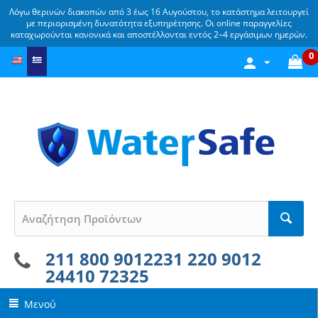
Λόγω θερινών διακοπών από 3 έως 16 Αυγούστου, το κατάστημα λειτουργεί
με περιορισμένη δυνατότητα εξυπηρέτησης. Οι online παραγγελίες
καταχωρούνται κανονικά και αποστέλλονται εντός 2–4 εργάσιμων ημερών.
0
211 800 9012
231 220 9012
24410 72325
Μενού