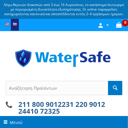
Λόγω θερινών διακοπών από 3 έως 16 Αυγούστου, το κατάστημα λειτουργεί
με περιορισμένη δυνατότητα εξυπηρέτησης. Οι online παραγγελίες
καταχωρούνται κανονικά και αποστέλλονται εντός 2–4 εργάσιμων ημερών.
0
211 800 9012
231 220 9012
24410 72325
Μενού