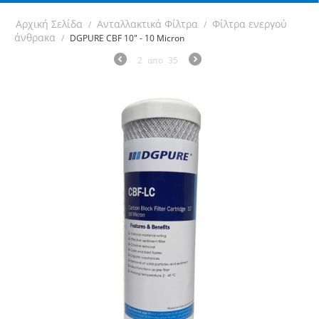
Αρχική Σελίδα
Ανταλλακτικά Φίλτρα
Φίλτρα ενεργού
/
/
άνθρακα
/
DGPURE CBF 10" - 10 Micron
2
απο
35