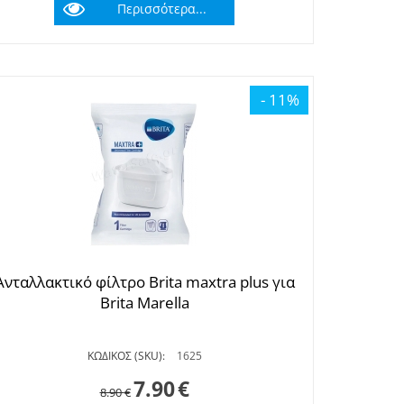
Περισσότερα...
- 11%
Ανταλλακτικό φίλτρο Brita maxtra plus για
Brita Marella
ΚΩΔΙΚΟΣ (SKU):
1625
7.90
€
8.90
€