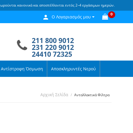
χωρούνται κανονικά και αποστέλλονται εντός 2–4 εργάσιμων ημερών.
0
Ο Λογαριασμός μου
211 800 9012
231 220 9012
24410 72325
Αντίστροφη Όσμωση
Αποσκληρυντές Νερού
Αρχική Σελίδα
/
Ανταλλακτικά Φίλτρα