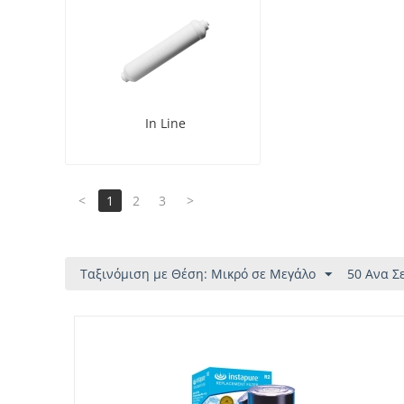
In Line
<
1
2
3
>
Ταξινόμιση με Θέση: Μικρό σε Μεγάλο
50 Ανα Σ