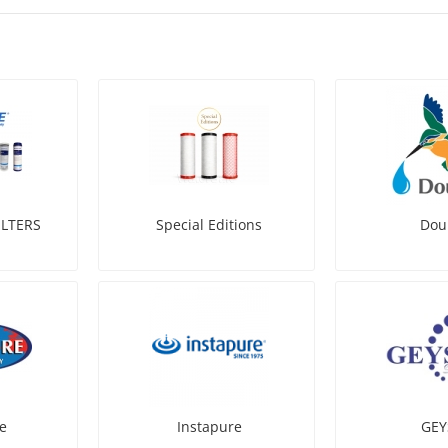
ILTERS
Special Editions
Dou
e
Instapure
GEY