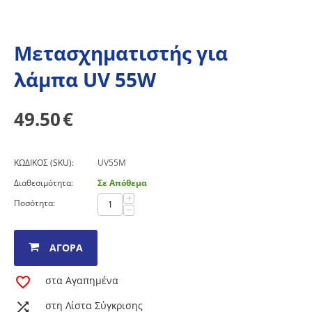
Mετασχηματιστής για
λάμπα UV 55W
49.50
€
ΚΩΔΙΚΟΣ (SKU):
UV55M
Διαθεσιμότητα:
Σε Απόθεμα
+
Ποσότητα:
−
ΑΓΟΡΆ
στα Αγαπημένα
στη Λίστα Σύγκρισης