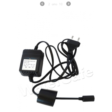
2
απο
10