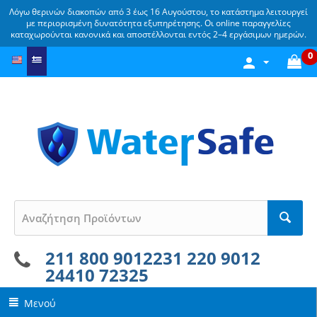
Λόγω θερινών διακοπών από 3 έως 16 Αυγούστου, το κατάστημα λειτουργεί
με περιορισμένη δυνατότητα εξυπηρέτησης. Οι online παραγγελίες
καταχωρούνται κανονικά και αποστέλλονται εντός 2–4 εργάσιμων ημερών.
0
211 800 9012
231 220 9012
24410 72325
Μενού