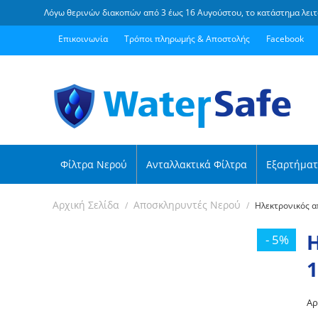
Λόγω θερινών διακοπών από 3 έως 16 Αυγούστου, το κατάστημα λειτ
Επικοινωνία
Τρόποι πληρωμής & Αποστολής
Facebook
Φίλτρα Νερού
Ανταλλακτικά Φίλτρα
Εξαρτήματ
Αρχική Σελίδα
Αποσκληρυντές Νερού
/
/
Ηλεκτρονικός α
- 5%
1
Aρ