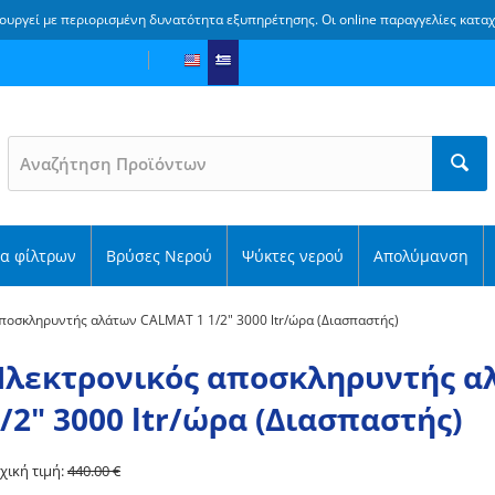
ουργεί με περιορισμένη δυνατότητα εξυπηρέτησης. Οι online παραγγελίες κατα
α φίλτρων
Βρύσες Νερού
Ψύκτες νερού
Απολύμανση
ποσκληρυντής αλάτων CALMAT 1 1/2" 3000 ltr/ώρα (Διασπαστής)
Ηλεκτρονικός αποσκληρυντής α
/2" 3000 ltr/ώρα (Διασπαστής)
χική τιμή:
440.00
€