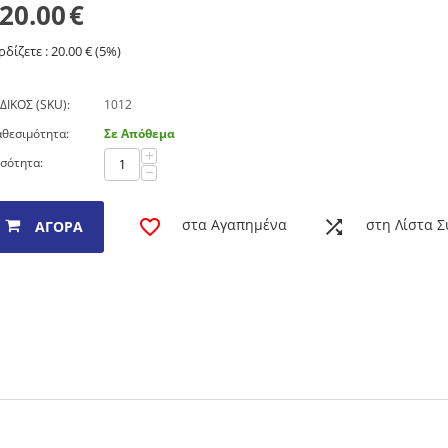
20.00
€
ρδίζετε :
20.00
€ (
5
%)
ΔΙΚΟΣ (SKU):
1012
αθεσιμότητα:
Σε Απόθεμα
+
σότητα:
−
στα Αγαπημένα
στη Λίστα Σ
ΑΓΟΡΆ