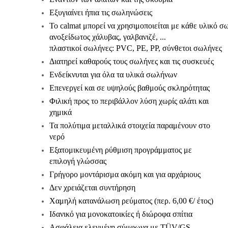
Εξυγιαίνει ήπια τις σωληνώσεις
Το calmat μπορεί να χρησιμοποιείται με κάθε υλικό σ
ανοξείδωτος χάλυβας, γαλβανιζέ, ...
πλαστικοί σωλήνες: PVC, PE, PP, σύνθετοι σωλήνες
Διατηρεί καθαρούς τους σωλήνες και τις συσκευές
Ενδείκνυται για όλα τα υλικά σωλήνων
Επενεργεί και σε υψηλούς βαθμούς σκληρότητας
Φιλική προς το περιβάλλον λύση χωρίς αλάτι και
χημικά
Τα πολύτιμα μεταλλικά στοιχεία παραμένουν στο
νερό
Εξατομικευμένη ρύθμιση προγράμματος με
επιλογή γλώσσας
Γρήγορο μοντάρισμα ακόμη και για αρχάριους
Δεν χρειάζεται συντήρηση
Χαμηλή κατανάλωση ρεύματος (περ. 6,00 €/ έτος)
Ιδανικό για μονοκατοικίες ή διώροφα σπίτια
Ασφάλεια ελεγμένη σύμφωνα με TÜV/GS