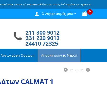
χωρούνται κανονικά και αποστέλλονται εντός 2–4 εργάσιμων ημερών.
0
Ο Λογαριασμός μου
211 800 9012
231 220 9012
24410 72325
Αντίστροφη Όσμωση
Αποσκληρυντές Νερού
27
απο
35
λάτων CALMAT 1