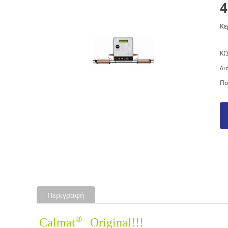
4
Κε
ΚΩ
Δι
Πο
Περιγραφή
®
Calmat
Original!!!