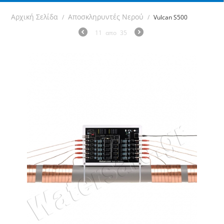
Αρχική Σελίδα
Αποσκληρυντές Νερού
/
/
Vulcan S500
11
απο
35