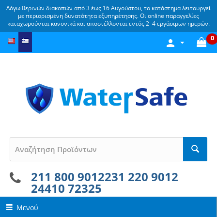
Λόγω θερινών διακοπών από 3 έως 16 Αυγούστου, το κατάστημα λειτουργεί
με περιορισμένη δυνατότητα εξυπηρέτησης. Οι online παραγγελίες
καταχωρούνται κανονικά και αποστέλλονται εντός 2–4 εργάσιμων ημερών.
0
211 800 9012
231 220 9012
24410 72325
Μενού