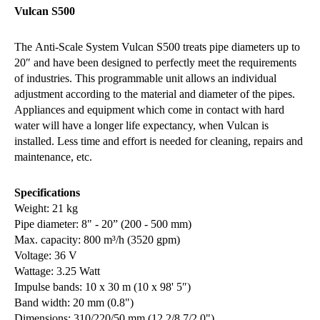
Vulcan S500
The Anti-Scale System Vulcan S500 treats pipe diameters up to
20″ and have been designed to perfectly meet the requirements
of industries. This programmable unit allows an individual
adjustment according to the material and diameter of the pipes.
Appliances and equipment which come in contact with hard
water will have a longer life expectancy, when Vulcan is
installed. Less time and effort is needed for cleaning, repairs and
maintenance, etc.
Specifications
Weight: 21 kg
Pipe diameter: 8" - 20” (200 - 500 mm)
Max. capacity: 800 m³/h (3520 gpm)
Voltage: 36 V
Wattage: 3.25 Watt
Impulse bands: 10 x 30 m (10 x 98' 5″)
Band width: 20 mm (0.8")
Dimensions: 310/220/50 mm (12.2/8.7/2.0")