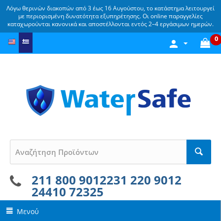
Λόγω θερινών διακοπών από 3 έως 16 Αυγούστου, το κατάστημα λειτουργεί
με περιορισμένη δυνατότητα εξυπηρέτησης. Οι online παραγγελίες
καταχωρούνται κανονικά και αποστέλλονται εντός 2–4 εργάσιμων ημερών.
0
211 800 9012
231 220 9012
24410 72325
Μενού