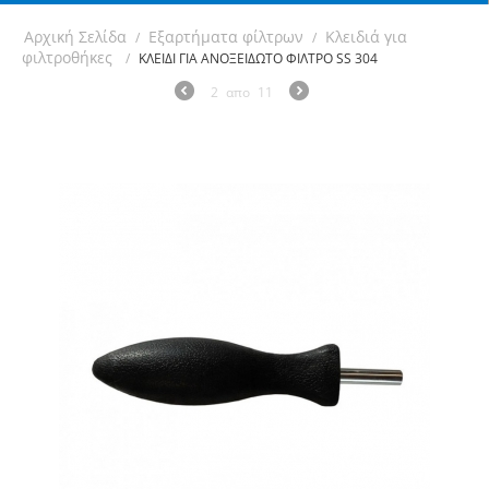
Αρχική Σελίδα
Εξαρτήματα φίλτρων
Κλειδιά για
/
/
φιλτροθήκες
/
ΚΛΕΙΔΙ ΓΙΑ ΑΝΟΞΕΙΔΩΤΟ ΦΙΛΤΡΟ SS 304
2
απο
11