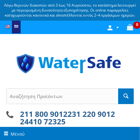
Λόγω θερινών διακοπών από 3 έως 16 Αυγούστου, το κατάστημα λειτουργεί
με περιορισμένη δυνατότητα εξυπηρέτησης. Οι online παραγγελίες
καταχωρούνται κανονικά και αποστέλλονται εντός 2–4 εργάσιμων ημερών.
0
211 800 9012
231 220 9012
24410 72325
Μενού