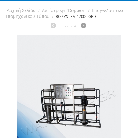
Αρχική Σελίδα
Αντίστροφη Όσμωση
Επαγγελματικές -
/
/
Βιομηχανικού Τύπου
/
RO SYSTEM 12000 GPD
1
απο
4