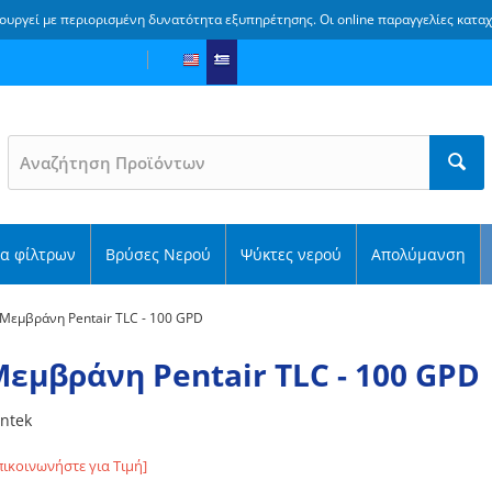
ουργεί με περιορισμένη δυνατότητα εξυπηρέτησης. Οι online παραγγελίες κατα
α φίλτρων
Βρύσες Νερού
Ψύκτες νερού
Απολύμανση
Μεμβράνη Pentair TLC - 100 GPD
εμβράνη Pentair TLC - 100 GPD
ntek
πικοινωνήστε για Τιμή]