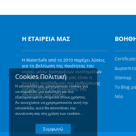
Η ΕΤΑΙΡΕΊΑ ΜΑΣ
ΒΟΗΘ
Certificate
Η WaterSafe από το 2010 παρέχει λύσεις
για τη βελτίωση της ποιότητας του
Δωροεπιτ
νερού, μέσω προηγμένων συστημάτων
Cookies Πολιτική
και φίλτρων. Το όρομά μας είναι η
Sitemap
συνεχής αναβάθμιση της ανθρώπινης
Η ιστοσελίδα μας χρησιμοποιεί cookies για
Το Blog μ
υγείας μέσω της βελτίωσης της
να παραδίδει μια καλύτερη και πιο
ποιότητας του νερού.
Νέα
εξατομικευμένη υπηρεσία στους χρήστες.
Αν συνεχίσετε να χρησιμοποιείτε αυτή την
ιστοσελίδα, αυτό θα αποτελέσει την
συναίνεση σας στη χρήση των cookies. .
Συμφωνώ