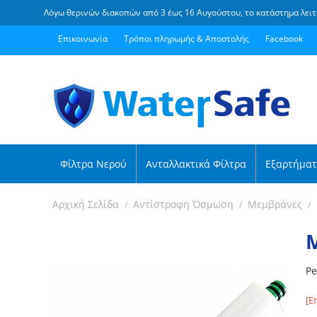
Λόγω θερινών διακοπών από 3 έως 16 Αυγούστου, το κατάστημα λειτ
Επικοινωνία
Τρόποι πληρωμής & Αποστολής
Facebook
Φίλτρα Νερού
Ανταλλακτικά Φίλτρα
Εξαρτήματ
Αρχική Σελίδα
Αντίστροφη Όσμωση
Μεμβράνες
/
/
/
Μ
Pe
[Ε