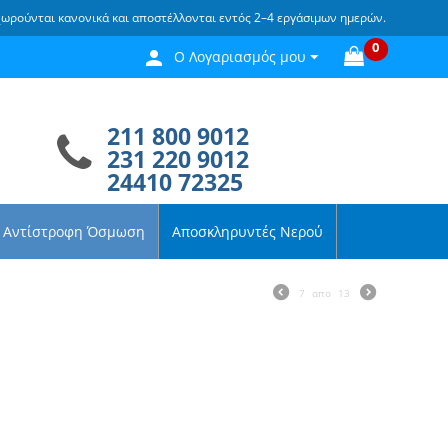
χωρούνται κανονικά και αποστέλλονται εντός 2–4 εργάσιμων ημερών.
0
Ο Λογαριασμός μου
211 800 9012
231 220 9012
24410 72325
Αντίστροφη Όσμωση
Αποσκληρυντές Νερού
7
απο
13