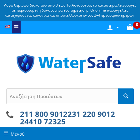
Λόγω θερινών διακοπών από 3 έως 16 Αυγούστου, το κατάστημα λειτουργεί
με περιορισμένη δυνατότητα εξυπηρέτησης. Οι online παραγγελίες
καταχωρούνται κανονικά και αποστέλλονται εντός 2–4 εργάσιμων ημερών.
0
211 800 9012
231 220 9012
24410 72325
Μενού