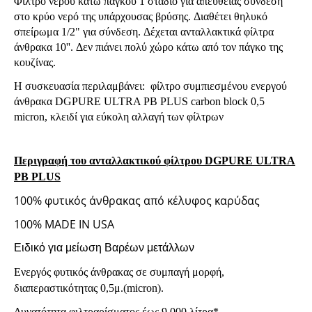
Φίλτρο νερού κάτω πάγκου 1 σταδίο
για απευθείας σύνδεση
στο κρύο νερό της υπάρχουσας βρύσης.
Δ
ιαθέτει θηλυκό
σπείρωμα 1/2" για σύνδεση.
Δέχεται ανταλλακτικά φίλτρα
άνθρακα 10''.
Δεν πιάνει πολύ χώρο κάτω από τον πάγκο της
κουζίνας.
Η
συσκευασία περιλαμβάνει:
φίλτρο συμπιεσμένου ενεργού
άνθρακα
DGPURE ULTRA PB PLUS
carbon block 0,5
micron
,
κλειδί για εύκολη αλλαγή των φίλτρων
Περιγραφή του ανταλλακτικού φίλτρου DGPURE ULTRA
PB PLUS
100% φυτικός άνθρακας από κέλυφος καρύδας
100% MADE IN USA
Ειδικό για μείωση Βαρέων μετάλλων
Ενεργός φυτικός άνθρακας σε συμπαγή μορφή,
διαπεραστικότητας 0,5μ.(micron).
Δυνατότητα φιλτραρίσματος έως 9.000 λίτρα*