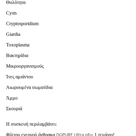
Θολότητα
Cysts
Cryptosporidium
Giardia
Toxoplasma
Bακτηρίδια
Μικροοργανισμούς
Ίνες αμιάντου
Αιωρουμένα σωματίδια
Άμμο
Σκουριά
Η συσκευή περιλαμβάνει:
DGPURE Ultra pb+
Φίλτρο ενεργού άνθρακα
1 τεμάχιo!