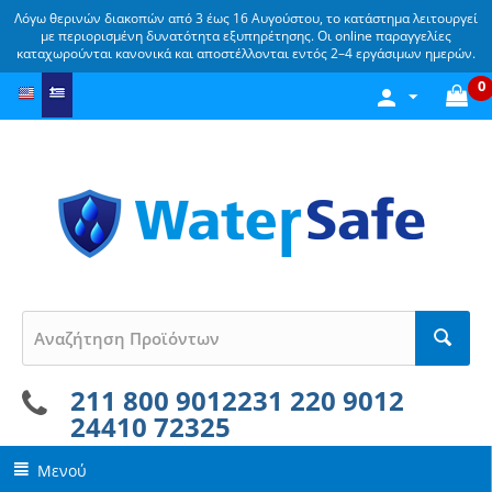
Λόγω θερινών διακοπών από 3 έως 16 Αυγούστου, το κατάστημα λειτουργεί
με περιορισμένη δυνατότητα εξυπηρέτησης. Οι online παραγγελίες
καταχωρούνται κανονικά και αποστέλλονται εντός 2–4 εργάσιμων ημερών.
0
211 800 9012
231 220 9012
24410 72325
Μενού