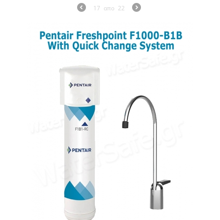
17
απο
22