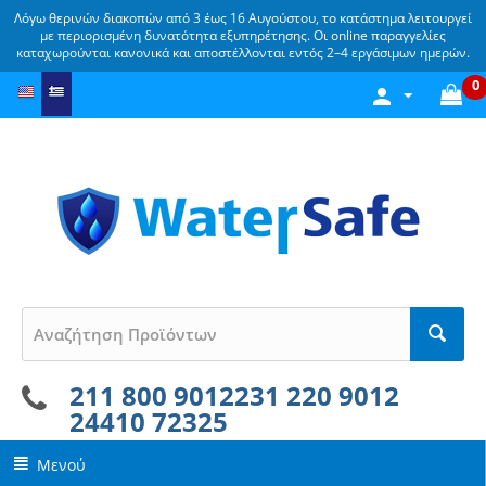
Λόγω θερινών διακοπών από 3 έως 16 Αυγούστου, το κατάστημα λειτουργεί
με περιορισμένη δυνατότητα εξυπηρέτησης. Οι online παραγγελίες
καταχωρούνται κανονικά και αποστέλλονται εντός 2–4 εργάσιμων ημερών.
0
211 800 9012
231 220 9012
24410 72325
Μενού