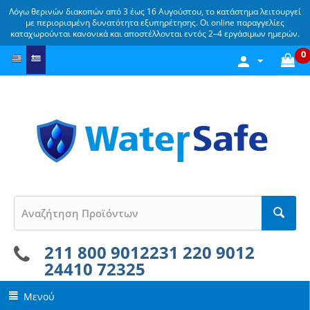
Λόγω θερινών διακοπών από 3 έως 16 Αυγούστου, το κατάστημα λειτουργεί
με περιορισμένη δυνατότητα εξυπηρέτησης. Οι online παραγγελίες
καταχωρούνται κανονικά και αποστέλλονται εντός 2–4 εργάσιμων ημερών.
0
211 800 9012
231 220 9012
24410 72325
Μενού