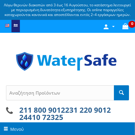
Λόγω θερινών διακοπών από 3 έως 16 Αυγούστου, το κατάστημα λειτουργεί
με περιορισμένη δυνατότητα εξυπηρέτησης. Οι online παραγγελίες
καταχωρούνται κανονικά και αποστέλλονται εντός 2–4 εργάσιμων ημερών.
0
211 800 9012
231 220 9012
24410 72325
Μενού