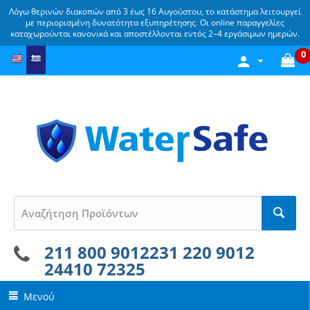
Λόγω θερινών διακοπών από 3 έως 16 Αυγούστου, το κατάστημα λειτουργεί
με περιορισμένη δυνατότητα εξυπηρέτησης. Οι online παραγγελίες
καταχωρούνται κανονικά και αποστέλλονται εντός 2–4 εργάσιμων ημερών.
0
211 800 9012
231 220 9012
24410 72325
Μενού