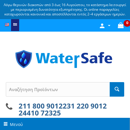
Λόγω θερινών διακοπών από 3 έως 16 Αυγούστου, το κατάστημα λειτουργεί
με περιορισμένη δυνατότητα εξυπηρέτησης. Οι online παραγγελίες
καταχωρούνται κανονικά και αποστέλλονται εντός 2–4 εργάσιμων ημερών.
0
211 800 9012
231 220 9012
24410 72325
Μενού