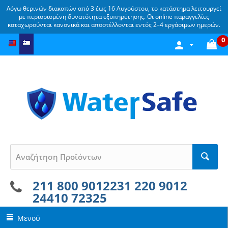
Λόγω θερινών διακοπών από 3 έως 16 Αυγούστου, το κατάστημα λειτουργεί
με περιορισμένη δυνατότητα εξυπηρέτησης. Οι online παραγγελίες
καταχωρούνται κανονικά και αποστέλλονται εντός 2–4 εργάσιμων ημερών.
0
211 800 9012
231 220 9012
24410 72325
Μενού