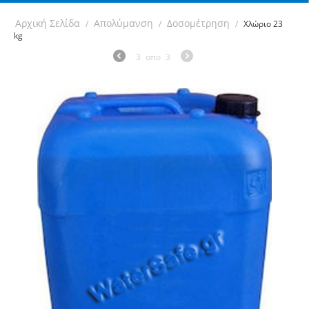
Αρχική Σελίδα
Απολύμανση
Δοσομέτρηση
/
/
/
Χλώριο 23
kg
3
απο
3