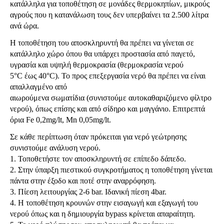
κατάλληλα για τοποθέτηση σε μονάδες θερμοκηπίων, μικρούς
αγρούς που η κατανάλωση τους δεν υπερβαίνει τα 2.500 λίτρα
ανά ώρα.
Η τοποθέτηση του αποσκληρυντή θα πρέπει να γίνεται σε
κατάλληλο χώρο όπου θα υπάρχει προστασία από παγετό,
υγρασία και υψηλή θερμοκρασία (θερμοκρασία νερού
5°C έως 40°C). Το προς επεξεργασία νερό θα πρέπει να είναι
απαλλαγμένο από
αιωρούμενα σωματίδια (συνιστούμε αυτοκαθαριζόμενο φίλτρο
νερού), όπως επίσης και από σίδηρο και μαγγάνιο. Επιτρεπτά
όρια Fe 0,2mg/lt, Mn 0,05mg/lt.
Σε κάθε περίπτωση όταν πρόκειται για νερό γεώτρησης
συνιστούμε ανάλυση νερού.
1. Τοποθετήστε τον αποσκληρυντή σε επίπεδο δάπεδο.
2. Στην ύπαρξη πιεστικού συγκροτήματος η τοποθέτηση γίνεται
πάντα στην έξοδο και ποτέ στην αναρρόφηση.
3. Πίεση λειτουργίας 2-6 bar. Ιδανική πίεση 4bar.
4. Η τοποθέτηση κρουνών στην εισαγωγή και εξαγωγή του
νερού όπως και η δημιουργία bypass κρίνεται απαραίτητη.