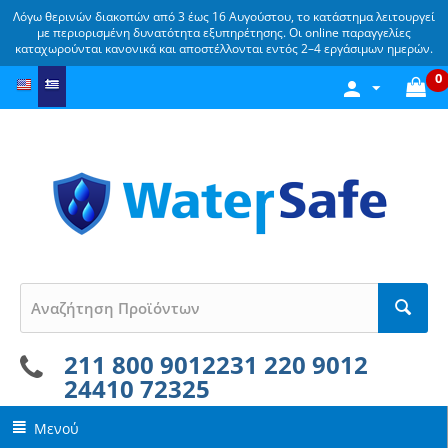
Λόγω θερινών διακοπών από 3 έως 16 Αυγούστου, το κατάστημα λειτουργεί
με περιορισμένη δυνατότητα εξυπηρέτησης. Οι online παραγγελίες
καταχωρούνται κανονικά και αποστέλλονται εντός 2–4 εργάσιμων ημερών.
0
211 800 9012
231 220 9012
24410 72325
Μενού