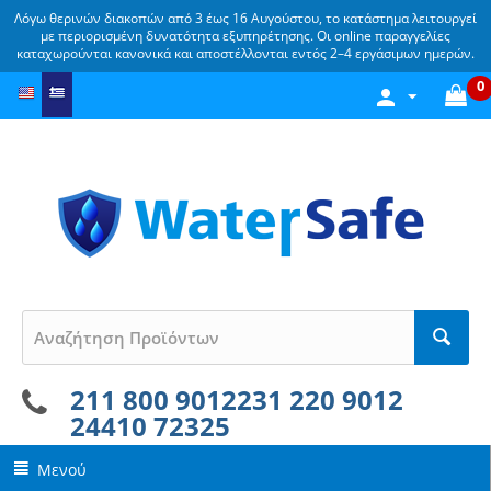
Λόγω θερινών διακοπών από 3 έως 16 Αυγούστου, το κατάστημα λειτουργεί
με περιορισμένη δυνατότητα εξυπηρέτησης. Οι online παραγγελίες
καταχωρούνται κανονικά και αποστέλλονται εντός 2–4 εργάσιμων ημερών.
0
211 800 9012
231 220 9012
24410 72325
Μενού