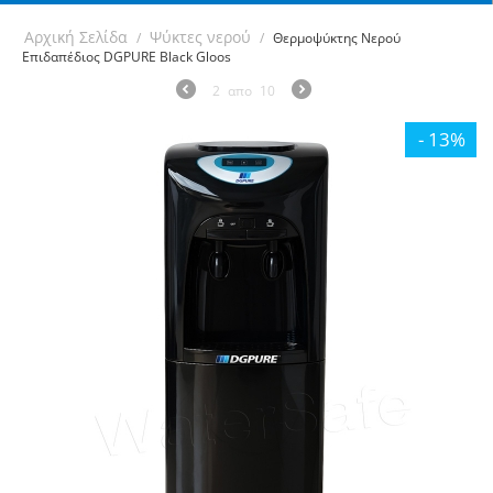
Αρχική Σελίδα
Ψύκτες νερού
/
/
Θερμοψύκτης Νερού
Επιδαπέδιος DGPURE Black Gloos
2
απο
10
- 13%