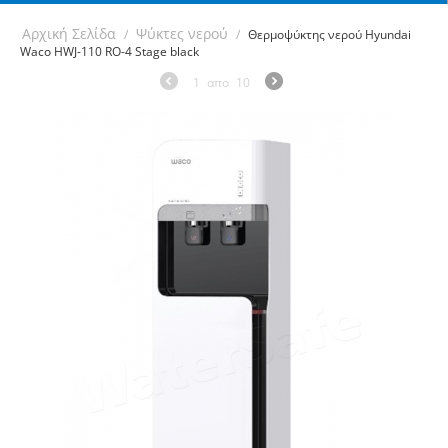
Αρχική Σελίδα
Ψύκτες νερού
/
/
Θερμοψύκτης νερού Hyundai
Waco HWJ-110 RO-4 Stage black
1
απο
10