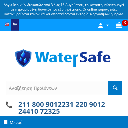
Λόγω θερινών διακοπών από 3 έως 16 Αυγούστου, το κατάστημα λειτουργεί
με περιορισμένη δυνατότητα εξυπηρέτησης. Οι online παραγγελίες
καταχωρούνται κανονικά και αποστέλλονται εντός 2–4 εργάσιμων ημερών.
0
211 800 9012
231 220 9012
24410 72325
Μενού