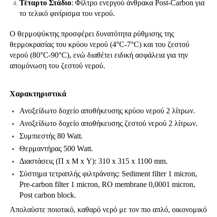
Τέταρτο Στάδιο
: Φίλτρο ενεργού άνθρακα Post-Carbon για
το τελικό φινίρισμα του νερού.
Ο θερμοψύκτης προσφέρει δυνατότητα ρύθμισης της
θερμοκρασίας του κρύου νερού (4°C-7°C) και του ζεστού
νερού (80°C-90°C), ενώ διαθέτει ειδική ασφάλεια για την
απομόνωση του ζεστού νερού.
Χαρακτηριστικά
Ανοξείδωτο δοχείο αποθήκευσης κρύου νερού 2 λίτρων.
Ανοξείδωτο δοχείο αποθήκευσης ζεστού νερού 2 λίτρων.
Συμπιεστής 80 Watt.
Θερμαντήρας 500 Watt.
Διαστάσεις (Π x Μ x Υ): 310 x 315 x 1100 mm.
Σύστημα τετραπλής φιλτράνσης: Sediment filter 1 micron,
Pre-carbon filter 1 micron, RO membrane 0,0001 micron,
Post carbon block.
Απολαύστε ποιοτικό, καθαρό νερό με τον πιο απλό, οικονομικό