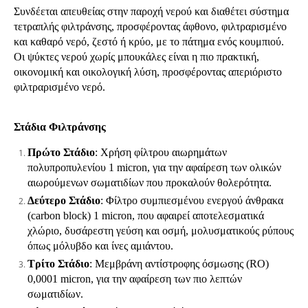
Συνδέεται απευθείας στην παροχή νερού και διαθέτει σύστημα
τετραπλής φιλτράνσης, προσφέροντας άφθονο, φιλτραρισμένο
και καθαρό νερό, ζεστό ή κρύο, με το πάτημα ενός κουμπιού.
Οι ψύκτες νερού χωρίς μπουκάλες είναι η πιο πρακτική,
οικονομική και οικολογική λύση, προσφέροντας απεριόριστο
φιλτραρισμένο νερό.
Στάδια Φιλτράνσης
Πρώτο Στάδιο
: Χρήση φίλτρου αιωρημάτων
πολυπροπυλενίου 1 micron, για την αφαίρεση των ολικών
αιωρούμενων σωματιδίων που προκαλούν θολερότητα.
Δεύτερο Στάδιο
: Φίλτρο συμπιεσμένου ενεργού άνθρακα
(carbon block) 1 micron, που αφαιρεί αποτελεσματικά
χλώριο, δυσάρεστη γεύση και οσμή, μολυσματικούς ρύπους
όπως μόλυβδο και ίνες αμιάντου.
Τρίτο Στάδιο
: Μεμβράνη αντίστροφης όσμωσης (RO)
0,0001 micron, για την αφαίρεση των πιο λεπτών
σωματιδίων.